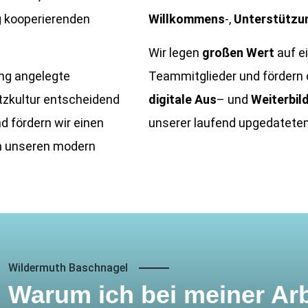
g kooperierenden
Willkommens
-,
Unterstützu
Wir legen
großen Wert
auf ei
ung angelegte
Teammitglieder und fördern 
tzkultur entscheidend
digitale
Aus
– und
Weiterbil
d fördern wir einen
unserer laufend upgedateten
n unseren modern
Wildermuth Baschnagel
Warum ich bei meiner Arb