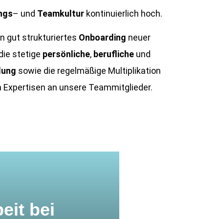
ngs
– und
Teamkultur
kontinuierlich hoch.
n gut strukturiertes
Onboarding
neuer
die stetige
persönliche
,
berufliche
und
dung
sowie die regelmäßige Multiplikation
 Expertisen an unsere Teammitglieder.
eit bei