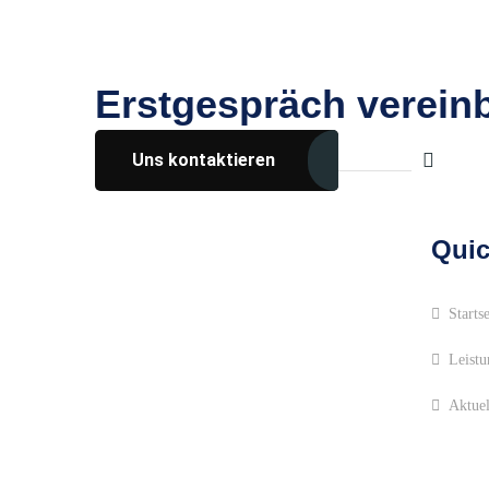
Erstgespräch verein
Uns kontaktieren
Über uns
Quic
Startse
Leistu
Aktuel