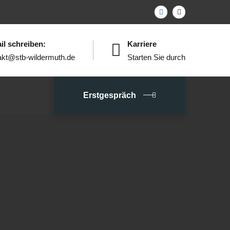
il schreiben:
Karriere
akt@stb-wildermuth.de
Starten Sie durch
Erstgespräch