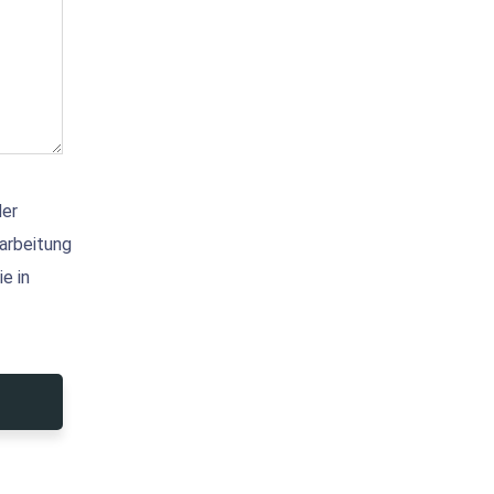
der
arbeitung
e in